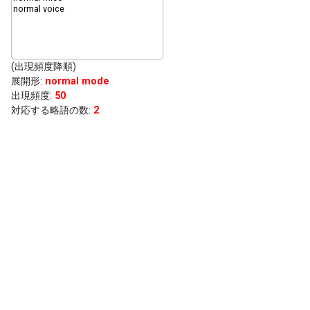
(出現頻度降順)
展開形
:
normal mode
出現頻度
:
50
対応する略語の数:
2