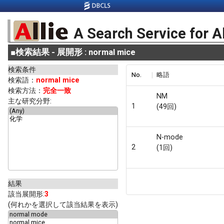
A Search Service for A
■
検索結果 - 展開形 : normal mice
検索条件
No.
略語
検索語：
normal mice
検索方法：
完全一致
NM
主な研究分野:
1
(49回)
N-mode
2
(1回)
結果
該当展開形:
3
(何れかを選択して該当結果を表示)