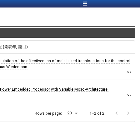
報 (発表年, 題目)
lation of the effectiveness of male-linked translocations for the control
nus Wiedemann.
>>
-Power Embedded Processor with Variable Micro-Architecture.
>>
20
Rows per page:
1–2 of 2