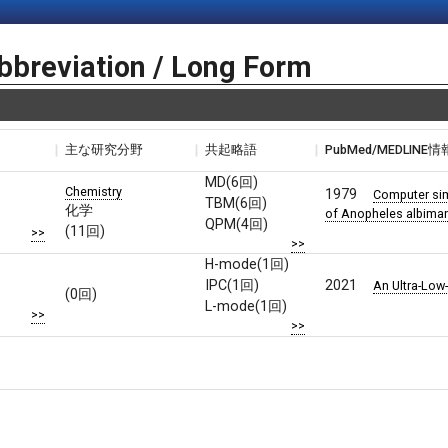
bbreviation / Long Form
主な研究分野
共起略語
PubMed/MEDLINE情
MD(6回)
Chemistry
1979
Computer simu
TBM(6回)
化学
of Anopheles albima
QPM(4回)
(11回)
>>
>>
H-mode(1回)
IPC(1回)
2021
An Ultra-Low
(0回)
L-mode(1回)
>>
>>