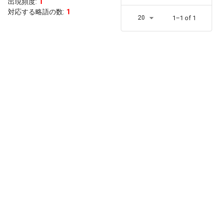
出現頻度
:
1
対応する略語の数:
1
20
1–1 of 1