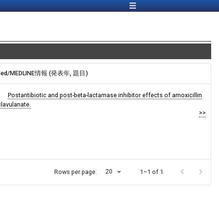
Med/MEDLINE情報 (発表年, 題目)
Postantibiotic and post-beta-lactamase inhibitor effects of amoxicillin
clavulanate.
>>
20
Rows per page:
1–1 of 1