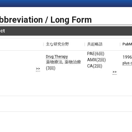
bbreviation / Long Form
ct
主な研究分野
共起略語
Pub
PAE(6回)
Drug Therapy
1996
AMX(2回)
薬物療法, 薬物治療
plus 
CA(2回)
(3回)
>>
>>