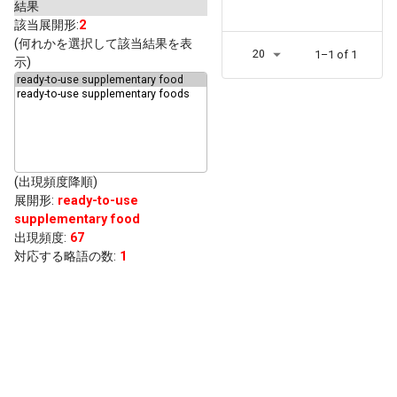
結果
該当展開形:
2
(何れかを選択して該当結果を表
20
1–1 of 1
示)
(出現頻度降順)
展開形
:
ready-to-use
supplementary food
出現頻度
:
67
対応する略語の数:
1