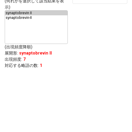
(何れかを選択して該当結果を表
示)
(出現頻度降順)
展開形
:
synaptobrevin II
出現頻度
:
7
対応する略語の数:
1