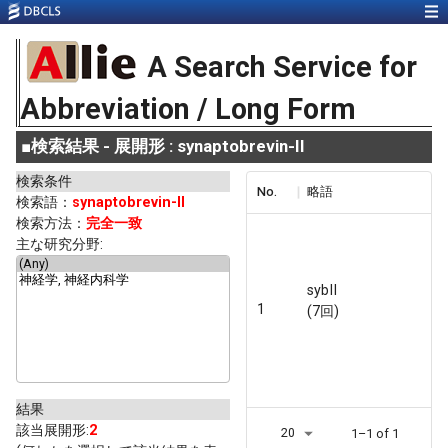
A Search Service for
Abbreviation / Long Form
■
検索結果 - 展開形 : synaptobrevin-II
検索条件
No.
略語
検索語：
synaptobrevin-II
検索方法：
完全一致
主な研究分野:
sybII
1
(7回)
結果
該当展開形:
2
20
1–1 of 1