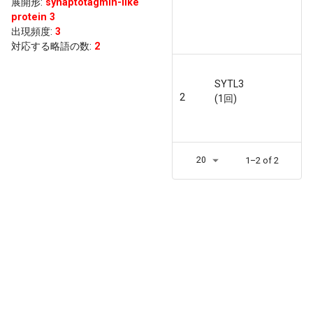
展開形
:
synaptotagmin-like
protein 3
出現頻度
:
3
対応する略語の数:
2
SYTL3
2
(1回)
20
1–2 of 2