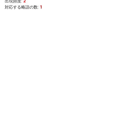
出現頻度
:
2
対応する略語の数:
1