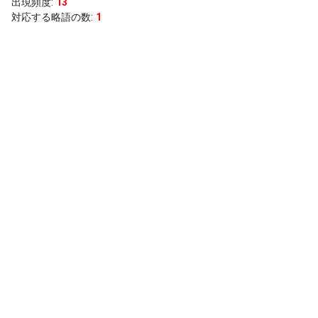
出現頻度
:
13
対応する略語の数:
1