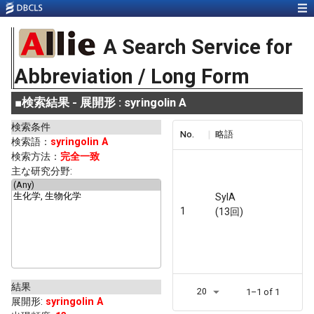
A Search Service for
Abbreviation / Long Form
■
検索結果 - 展開形 : syringolin A
検索条件
No.
略語
検索語：
syringolin A
検索方法：
完全一致
主な研究分野:
SylA
1
(13回)
結果
20
1–1 of 1
展開形
:
syringolin A