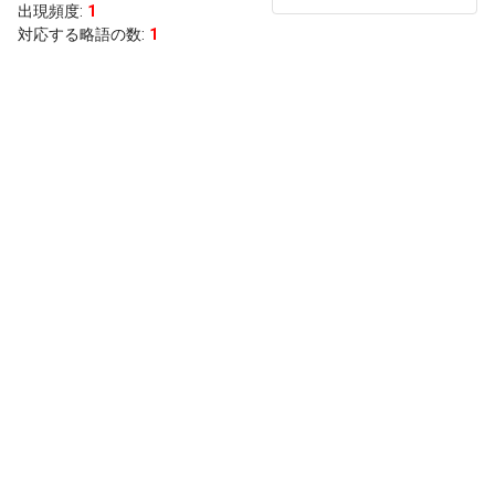
出現頻度
:
1
対応する略語の数:
1