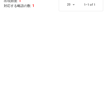
出現頻度
:
1
20
1–1 of 1
対応する略語の数:
1