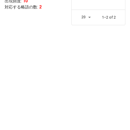
出現頻度
:
10
対応する略語の数:
2
20
1–2 of 2