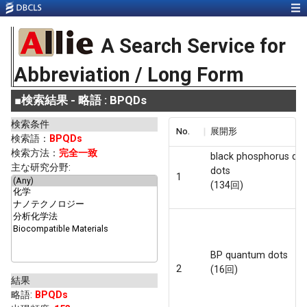
A Search Service for
Abbreviation / Long Form
■
検索結果 - 略語 : BPQDs
検索条件
No.
展開形
検索語：
BPQDs
検索方法：
完全一致
black phosphorus qu
主な研究分野:
dots
1
(134回)
BP quantum dots
2
(16回)
結果
略語
:
BPQDs