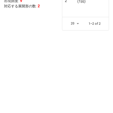
出現頻度
:
9
2
(1回)
対応する展開形の数:
2
20
1–2 of 2