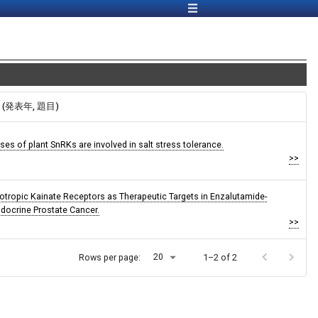
報 (発表年, 題目)
es of plant SnRKs are involved in salt stress tolerance.
>>
otropic Kainate Receptors as Therapeutic Targets in Enzalutamide-
docrine Prostate Cancer.
>>
20
Rows per page:
1–2 of 2