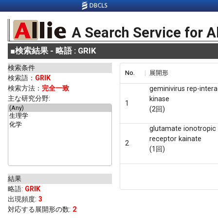
A Search Service for A
■
検索結果 - 略語 : GRIK
検索条件
No.
展開形
検索語：
GRIK
検索方法：
完全一致
geminivirus rep-intera
主な研究分野:
kinase
1
(2回)
glutamate ionotropic
receptor kainate
2
(1回)
結果
略語
:
GRIK
出現頻度
:
3
対応する展開形の数:
2