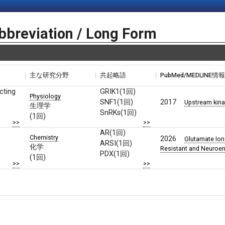
bbreviation / Long Form
主な研究分野
共起略語
PubMed/MEDLINE情
cting
GRIK1(1回)
Physiology
SNF1(1回)
2017
Upstream kinas
生理学
SnRKs(1回)
(1回)
>>
>>
AR(1回)
Chemistry
2026
Glutamate Ion
ARSI(1回)
化学
Resistant and Neuroen
PDX(1回)
(1回)
>>
>>