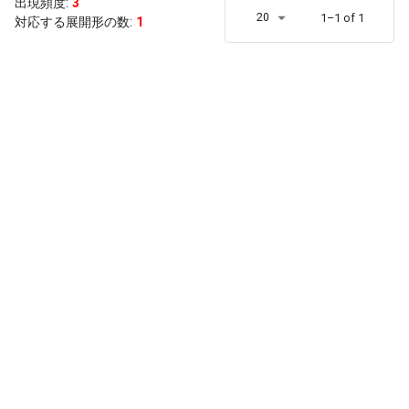
出現頻度
:
3
20
1–1 of 1
対応する展開形の数:
1