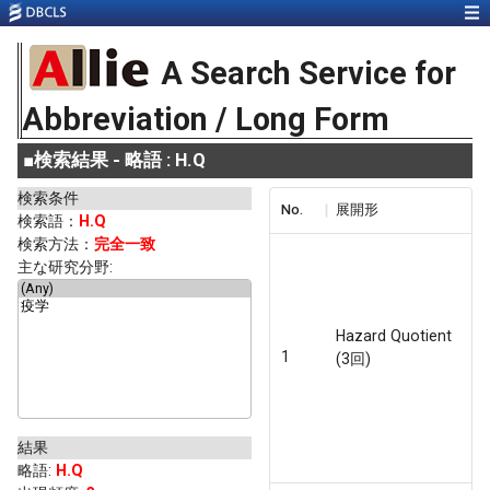
A Search Service for
Abbreviation / Long Form
■
検索結果 - 略語 : H.Q
検索条件
No.
展開形
検索語：
H.Q
検索方法：
完全一致
主な研究分野:
Hazard Quotient
1
(3回)
結果
略語
:
H.Q