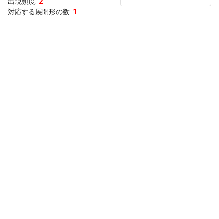
出現頻度
:
2
対応する展開形の数:
1