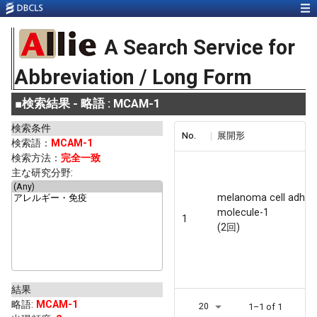
A Search Service for
Abbreviation / Long Form
■
検索結果 - 略語 : MCAM-1
検索条件
No.
展開形
検索語：
MCAM-1
検索方法：
完全一致
主な研究分野:
melanoma cell adhes
molecule-1
1
(2回)
結果
略語
:
MCAM-1
20
1–1 of 1