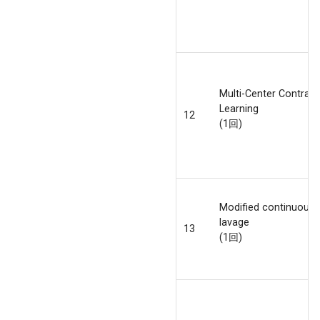
Multi-Center Contrast
Learning
12
(1回)
Modified continuous 
lavage
13
(1回)