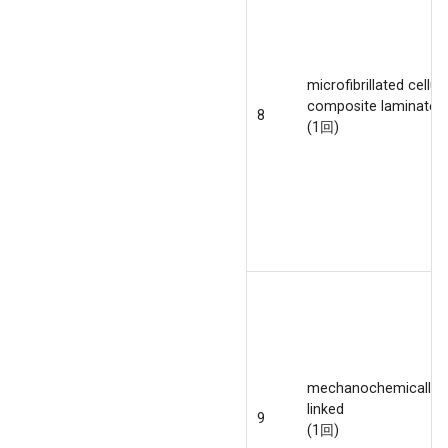
microfibrillated cellul
composite laminate
8
(1回)
mechanochemically c
linked
9
(1回)