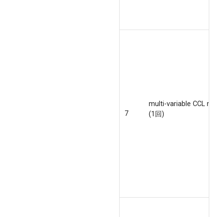
multi-variable CCL m
7
(1回)