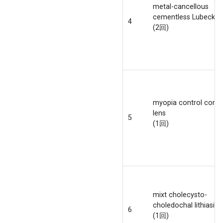
metal-cancellous
cementless Lubeck
4
(2回)
myopia control conta
lens
5
(1回)
mixt cholecysto-
choledochal lithiasis
6
(1回)