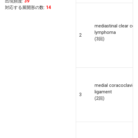
出現頻度
:
39
対応する展開形の数:
14
mediastinal clear cell
lymphoma
2
(3回)
medial coracoclavicu
ligament
3
(2回)