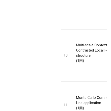
Multi-scale Context
Contrasted Local Fea
10
structure
(1回)
Monte Carlo Comma
Line application
11
(1回)