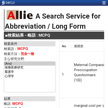
A Search Service for
Abbreviation / Long Form
■
検索結果 - 略語 : MCPQ
検索条件
No.
展開形
検索語：
MCPQ
検索方法：
完全一致
主な研究分野:
Maternal Compassio
Preoccupation
1
Questionnaire
(1回)
結果
略語
:
MCPQ
marginal cost per qual