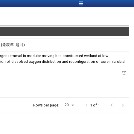
報 (発表年, 題目)
ogen removal in modular moving bed constructed wetland at low
ion of dissolved oxygen distribution and reconfiguration of core microbial
>>
20
Rows per page:
1–1 of 1