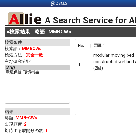
A Search Service for A
■
検索結果 - 略語 : MMBCWs
検索条件
No.
展開形
検索語：
MMBCWs
検索方法：
完全一致
modular moving bed
主な研究分野:
constructed wetland
1
(2回)
結果
略語
:
MMB-CWs
出現頻度
:
2
対応する展開形の数:
1