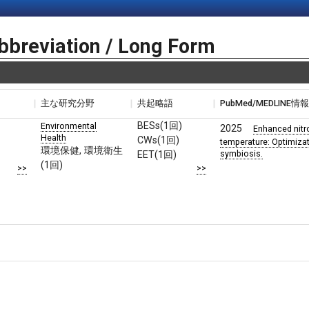
bbreviation / Long Form
主な研究分野
共起略語
PubMed/MEDLINE情
BESs(1回)
Environmental
2025
Enhanced nitr
Health
s
CWs(1回)
temperature: Optimizat
環境保健, 環境衛生
symbiosis.
EET(1回)
(1回)
>>
>>