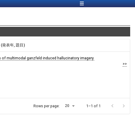
報 (発表年, 題目)
s of multimodal ganzfeld induced hallucinatory imagery.
>>
20
Rows per page:
1–1 of 1