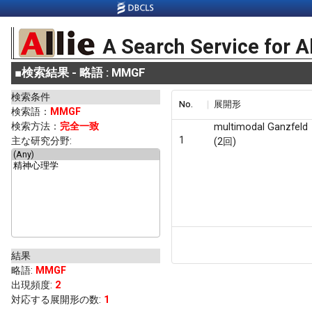
A Search Service for A
■
検索結果 - 略語 : MMGF
検索条件
No.
展開形
検索語：
MMGF
検索方法：
完全一致
multimodal Ganzfeld
1
主な研究分野:
(2回)
結果
略語
:
MMGF
出現頻度
:
2
対応する展開形の数:
1