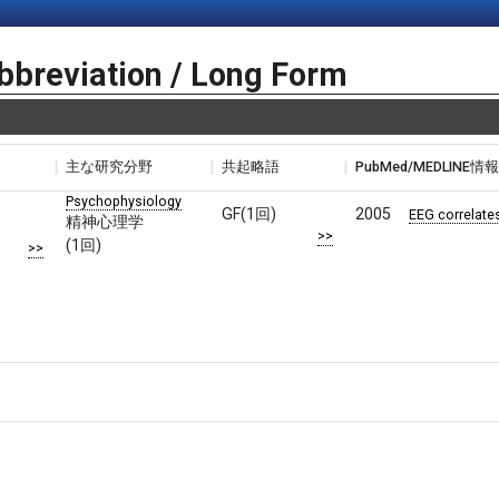
bbreviation / Long Form
主な研究分野
共起略語
PubMed/MEDLINE情
Psychophysiology
GF(1回)
2005
EEG correlate
精神心理学
>>
(1回)
>>