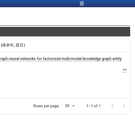
報 (発表年, 題目)
graph neural networks for factorized multi-modal knowledge graph entity
>>
20
Rows per page:
1–1 of 1