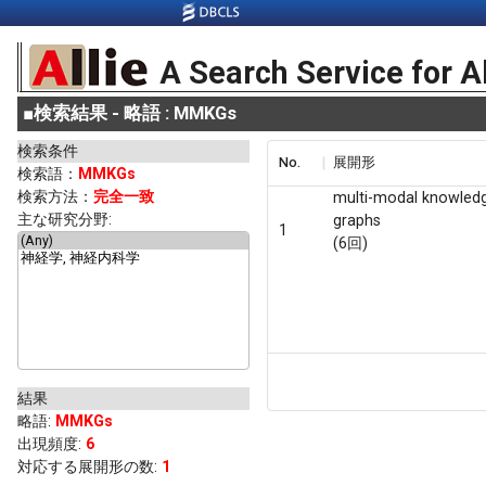
A Search Service for A
■
検索結果 - 略語 : MMKGs
検索条件
No.
展開形
検索語：
MMKGs
検索方法：
完全一致
multi-modal knowled
主な研究分野:
graphs
1
(6回)
結果
略語
:
MMKGs
出現頻度
:
6
対応する展開形の数:
1