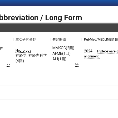
bbreviation / Long Form
主な研究分野
共起略語
PubMed/MEDLINE情
ge
MMKGC(2回)
Neurology
2024
Triplet-aware 
AFME(1回)
神経学, 神経内科学
alignment.
ALI(1回)
(4回)
>>
>>