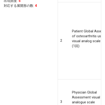
出現頻度
:
5
対応する展開形の数:
4
Patient Global Asses
of osteoarthritis usin
2
visual analog scale
(1回)
Physician Global
Assessment visual
3
analogue scale