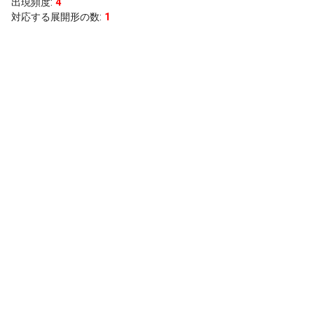
出現頻度
:
4
対応する展開形の数:
1