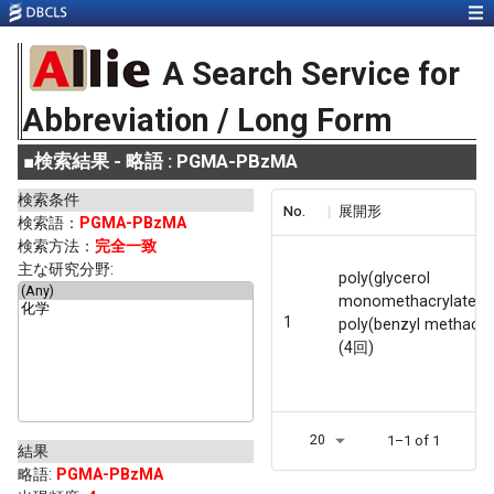
A Search Service for
Abbreviation / Long Form
■
検索結果 - 略語 : PGMA-PBzMA
検索条件
No.
展開形
検索語：
PGMA-PBzMA
検索方法：
完全一致
主な研究分野:
poly(glycerol
monomethacrylate)-
1
poly(benzyl methacry
(4回)
20
1–1 of 1
結果
略語
:
PGMA-PBzMA