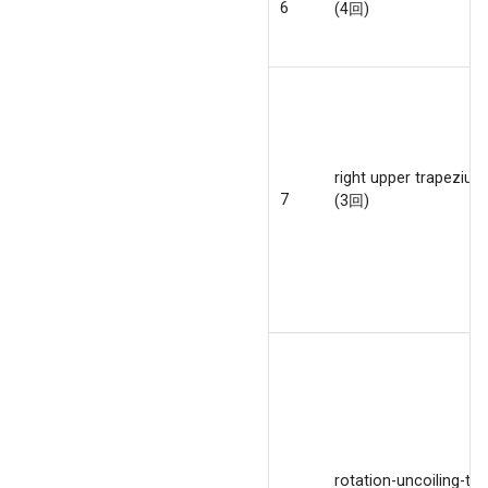
6
(4回)
right upper trapezius
7
(3回)
rotation-uncoiling-tilt