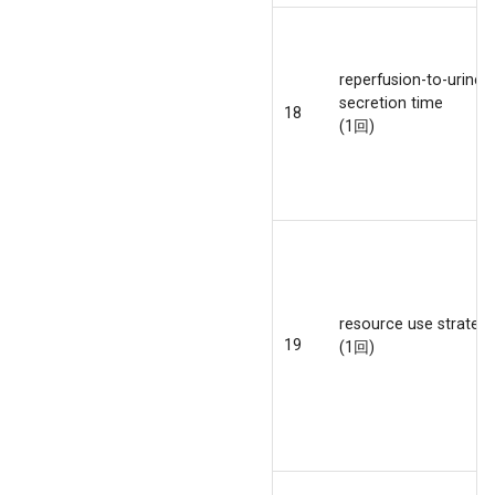
reperfusion-to-urine
secretion time
18
(1回)
resource use strategi
19
(1回)