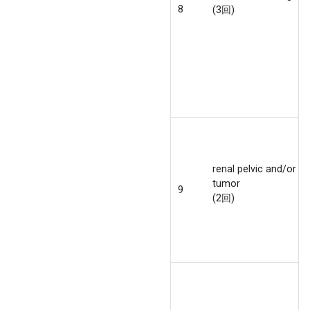
8
(3回)
renal pelvic and/or ur
tumor
9
(2回)