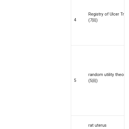
Registry of Ulcer Tre
4
(7回)
random utility theory
5
(5回)
rat uterus