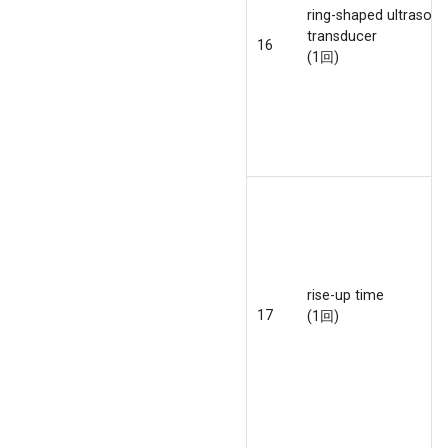
ring-shaped ultrasou
transducer
16
(1回)
rise-up time
17
(1回)