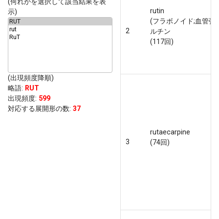
(何れかを選択して該当結果を表
rutin
示)
(フラボノイド;血管強
2
ルチン
(117回)
(出現頻度降順)
略語
:
RUT
出現頻度
:
599
対応する展開形の数:
37
rutaecarpine
3
(74回)