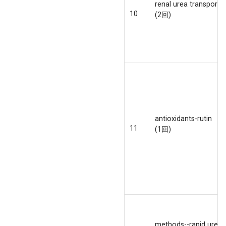
renal urea transporte
10
(2回)
antioxidants-rutin
11
(1回)
methods--rapid ureas