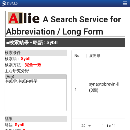
A Search Service for
Abbreviation / Long Form
■
検索結果 - 略語 : SybII
検索条件
No.
展開形
検索語：
SybII
検索方法：
完全一致
主な研究分野:
synaptobrevin-II
1
(3回)
結果
略語
:
SybII
20
1–1 of 1