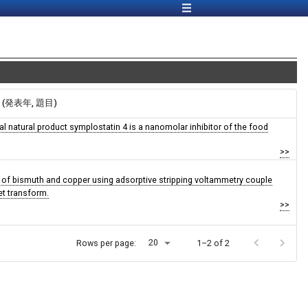
報 (発表年, 題目)
al natural product symplostatin 4 is a nanomolar inhibitor of the food
>>
 of bismuth and copper using adsorptive stripping voltammetry couple
et transform.
>>
20
Rows per page:
1–2 of 2