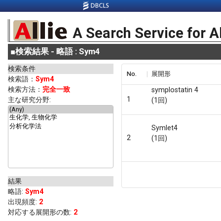
A Search Service for A
■
検索結果 - 略語 : Sym4
検索条件
No.
展開形
検索語：
Sym4
検索方法：
完全一致
symplostatin 4
1
主な研究分野:
(1回)
Symlet4
2
(1回)
結果
略語
:
Sym4
出現頻度
:
2
対応する展開形の数:
2