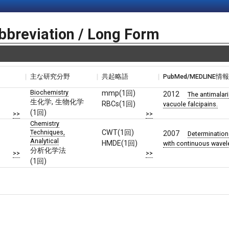
bbreviation / Long Form
主な研究分野
共起略語
PubMed/MEDLINE情
Biochemistry
mmp(1回)
2012
The antimalari
生化学, 生物化学
RBCs(1回)
vacuole falcipains.
(1回)
>>
>>
Chemistry
Techniques,
CWT(1回)
2007
Determination
Analytical
HMDE(1回)
with continuous wavel
分析化学法
>>
>>
(1回)