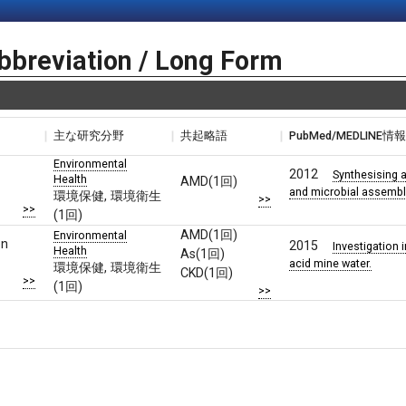
bbreviation / Long Form
主な研究分野
共起略語
PubMed/MEDLINE情
Environmental
2012
Synthesising 
Health
AMD(1回)
and microbial assembli
環境保健, 環境衛生
>>
>>
(1回)
AMD(1回)
Environmental
on
2015
Investigation 
Health
As(1回)
acid mine water.
環境保健, 環境衛生
CKD(1回)
>>
(1回)
>>