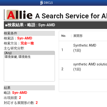
A Search Service for A
■
検索結果 - 略語 : Syn-AMD
検索条件
No.
展開形
検索語：
Syn-AMD
検索方法：
完全一致
Synthetic AMD
主な研究分野:
1
(1回)
synthetic AMD soluti
2
(1回)
結果
略語
:
Syn-AMD
出現頻度
:
2
対応する展開形の数:
2