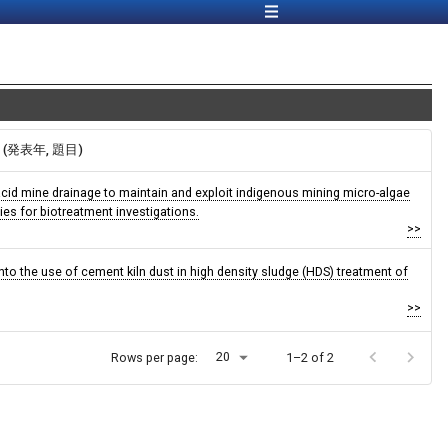
報 (発表年, 題目)
acid mine drainage to maintain and exploit indigenous mining micro-algae
es for biotreatment investigations.
>>
into the use of cement kiln dust in high density sludge (HDS) treatment of
>>
20
Rows per page:
1–2 of 2