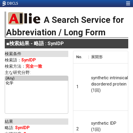
A Search Service for
Abbreviation / Long Form
■
検索結果 - 略語 : SynIDP
検索条件
No.
展開形
検索語：
SynIDP
検索方法：
完全一致
主な研究分野:
synthetic intrinsically
disordered protein
1
(1回)
結果
synthetic IDP
略語
:
SynIDP
2
(1回)