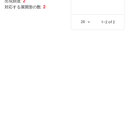
出現頻度
:
2
対応する展開形の数:
2
20
1–2 of 2