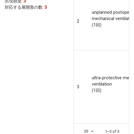
出現頻度
:
3
対応する展開形の数:
3
unplanned postoperat
mechanical ventilatio
2
(1回)
ultra-protective mech
ventilation
3
(1回)
20
1–3 of 3