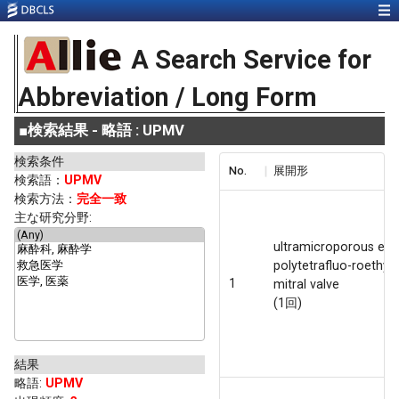
A Search Service for
Abbreviation / Long Form
■
検索結果 - 略語 : UPMV
検索条件
No.
展開形
検索語：
UPMV
検索方法：
完全一致
主な研究分野:
ultramicroporous ex
polytetrafluo-roethyl
1
mitral valve
(1回)
結果
略語
:
UPMV