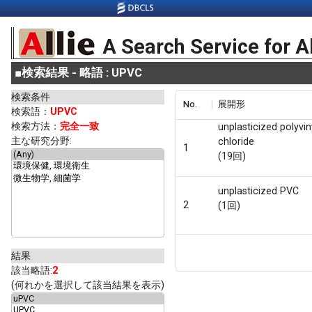
A Search Service for A
■
検索結果 - 略語 : UPVC
検索条件
No.
展開形
検索語：
UPVC
検索方法：
完全一致
unplasticized polyvin
主な研究分野:
chloride
1
(19回)
unplasticized PVC
2
(1回)
結果
該当略語:
2
(何れかを選択して該当結果を表示)