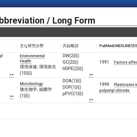
bbreviation / Long Form
主な研究分野
共起略語
PubMed/MEDLINE情
yl
DW(2回)
Environmental
Health
GC(2回)
1991
Factors affec
環境保健, 環境衛生
HDPE(2回)
(10回)
>>
>>
DOA(1回)
Microbiology
1999
Plasticizers
DOP(1回)
微生物学, 細菌学
polyvinyl chloride.
pPVC(1回)
(1回)
>>
>>