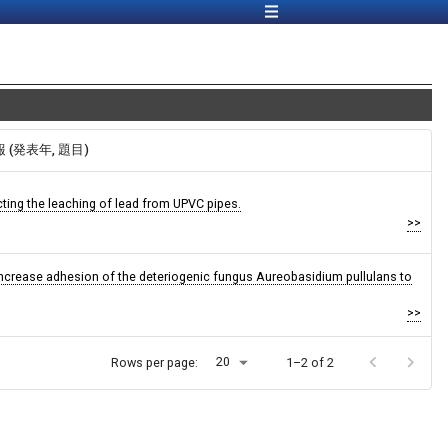
報 (発表年, 題目)
ting the leaching of lead from UPVC pipes.
>>
 increase adhesion of the deteriogenic fungus Aureobasidium pullulans to
>>
20
Rows per page:
1–2 of 2