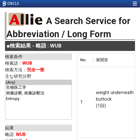
A Search Service for
Abbreviation / Long Form
■
検索結果 - 略語 : WUB
検索条件
No.
展開形
検索語：
WUB
検索方法：
完全一致
主な研究分野:
weight underneath th
buttock
1
(1回)
結果
略語
:
WUB