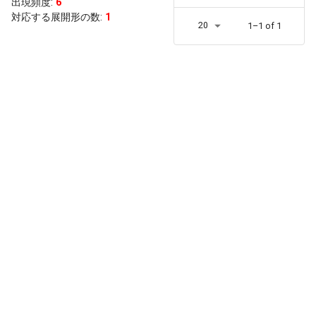
出現頻度
:
6
対応する展開形の数:
1
20
1–1 of 1