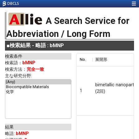
A Search Service for
Abbreviation / Long Form
■
検索結果 - 略語 : bMNP
検索条件
No.
展開形
検索語：
bMNP
検索方法：
完全一致
主な研究分野:
bimetallic nanopartic
1
(2回)
結果
略語
:
bMNP