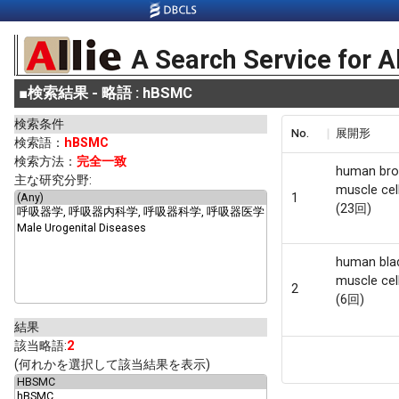
A Search Service for A
■
検索結果 - 略語 : hBSMC
検索条件
No.
展開形
検索語：
hBSMC
検索方法：
完全一致
human bro
主な研究分野:
muscle cel
1
(23回)
human bla
muscle cel
2
(6回)
結果
該当略語:
2
(何れかを選択して該当結果を表示)