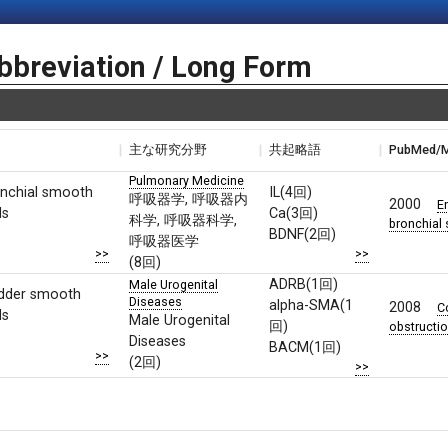
bbreviation / Long Form
主な研究分野
共起略語
PubMed/
Pulmonary Medicine
nchial smooth
IL(4回)
呼吸器学, 呼吸器内
2000
E
ls
Ca(3回)
科学, 呼吸器科学,
bronchial
BDNF(2回)
呼吸器医学
>>
>>
(8回)
ADRB(1回)
Male Urogenital
dder smooth
Diseases
alpha-SMA(1
2008
C
ls
Male Urogenital
回)
obstructio
Diseases
BACM(1回)
>>
(2回)
>>