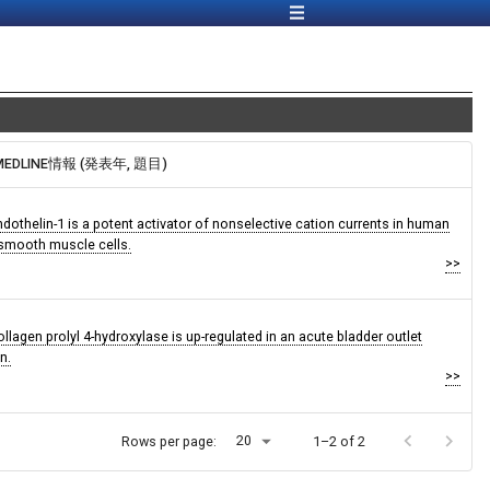
MEDLINE情報 (発表年, 題目)
ndothelin-1 is a potent activator of nonselective cation currents in human
 smooth muscle cells.
>>
ollagen prolyl 4-hydroxylase is up-regulated in an acute bladder outlet
n.
>>
20
Rows per page:
1–2 of 2