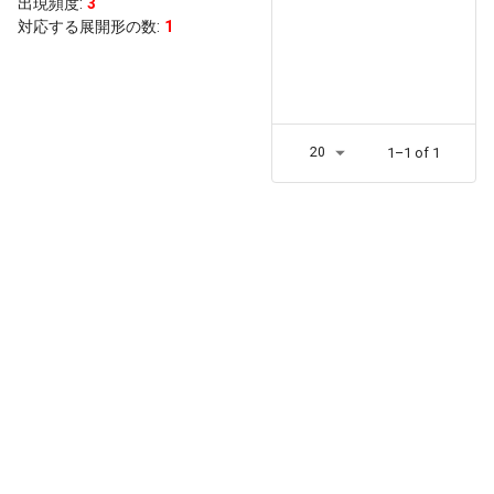
出現頻度
:
3
対応する展開形の数:
1
20
1–1 of 1