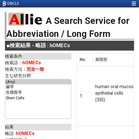
A Search Service for
Abbreviation / Long Form
■
検索結果 - 略語 : hOMECs
検索条件
No.
展開形
検索語：
hOMECs
検索方法：
完全一致
主な研究分野:
human oral mucosal
epithelial cells
1
(3回)
結果
略語
:
hOMECs