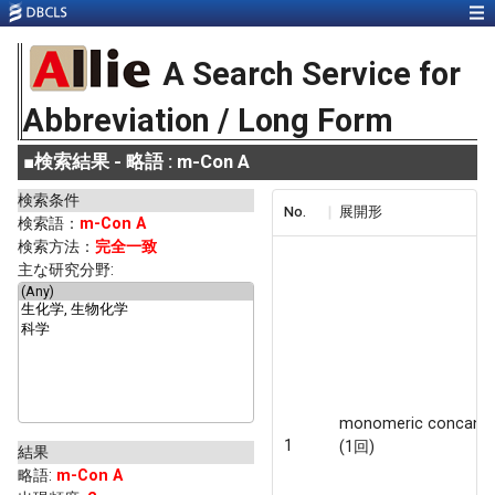
A Search Service for
Abbreviation / Long Form
■
検索結果 - 略語 : m-Con A
検索条件
No.
展開形
検索語：
m-Con A
検索方法：
完全一致
主な研究分野:
monomeric concanav
1
(1回)
結果
略語
:
m-Con A