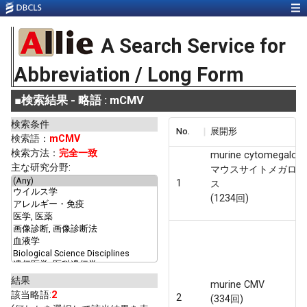
A Search Service for
Abbreviation / Long Form
■
検索結果 - 略語 : mCMV
検索条件
No.
展開形
検索語：
mCMV
検索方法：
完全一致
murine cytomegalovi
主な研究分野:
マウスサイトメガロウ
1
ス
(1234回)
結果
murine CMV
該当略語:
2
2
(334回)