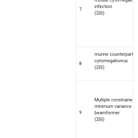
infection
7
(2回)
murine counterpart, 
cytomegalovirus
8
(2回)
Multiple constrained
minimum variance
9
beamformer
(2回)