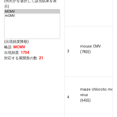
(何れかを選択して該当結果を表
示)
(出現頻度降順)
mouse CMV
略語
:
MCMV
3
(78回)
出現頻度
:
1734
対応する展開形の数:
21
maize chlorotic mott
virus
4
(64回)