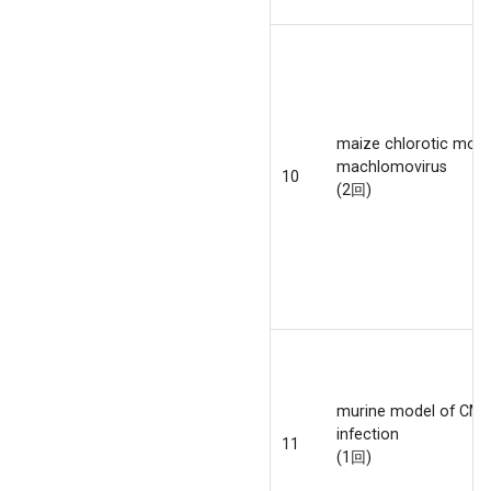
maize chlorotic mott
machlomovirus
10
(2回)
murine model of CM
infection
11
(1回)