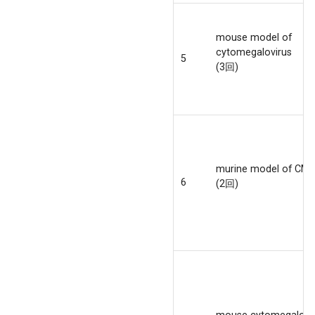
mouse model of
cytomegalovirus
5
(3回)
murine model of CM
6
(2回)
mouse cytomegalovi