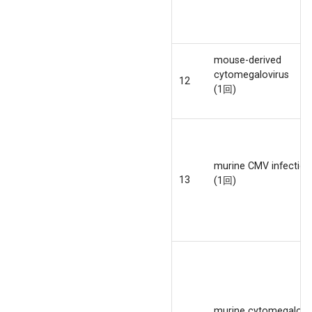
mouse-derived
cytomegalovirus
12
(1回)
murine CMV infection
13
(1回)
murine cytomegalovi