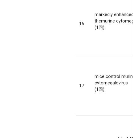
markedly enhanced b
themurine cytomegal
16
(1回)
mice control murine
cytomegalovirus
17
(1回)