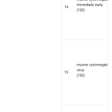
immediate early
14
(1回)
murine cytomegalovi
virus
15
(1回)