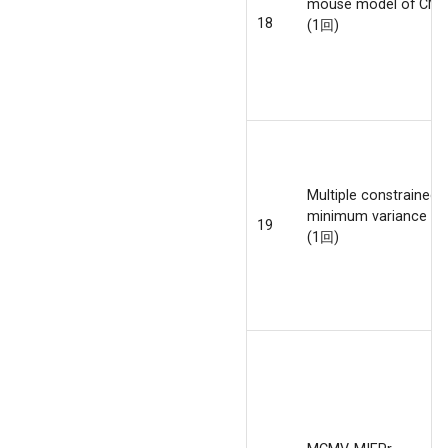
mouse model of CM
18
(1回)
Multiple constrained
minimum variance
19
(1回)