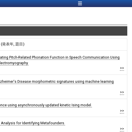
報 (発表年, 題目)
ating Pitch-Related Phonation Function in Speech Communication Using
Electromyography.
>>
lzheimer's Disease morphometric signatures using machine learning
>>
ence using asynchronously updated kinetic Ising model.
>>
 Analysis for Identifying Metafounders.
>>