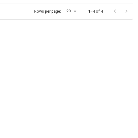
20
Rows per page:
1–4 of 4