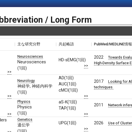
bbreviation / Long Form
主な研究分野
共起略語
PubMed/MEDLINE情
Neurosciences
2022
Towards Evalu
HD-sEMG(1回)
Neurosciences
High-Density Surface 
>>
(1回)
>>
AD(1回)
Neurology
2017
Looking for A
AUC(1回)
神経学, 神経内科学
techniques.
cMCI(1回)
(1回)
>>
>>
Physics
aS-K(1回)
2011
Network infer
Physics
TAP(1回)
(1回)
>>
>>
Genetics
ders
UPG(1回)
2026
Use of Cluster
遺伝学
>>
(1回)
>>