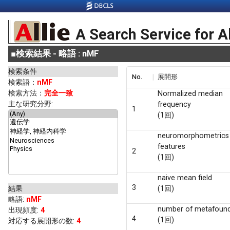
A Search Service for A
■
検索結果 - 略語 : nMF
検索条件
No.
展開形
検索語：
nMF
検索方法：
完全一致
Normalized median
主な研究分野:
frequency
1
(1回)
neuromorphometrics
features
2
(1回)
naive mean field
3
結果
(1回)
略語
:
nMF
number of metafoun
出現頻度
:
4
4
(1回)
対応する展開形の数:
4