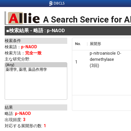
A Search Service for A
■
検索結果 - 略語 : p-NAOD
検索条件
No.
展開形
検索語：
p-NAOD
検索方法：
完全一致
p-nitroanisole O-
主な研究分野:
demethylase
1
(3回)
結果
略語
:
p-NAOD
出現頻度
:
3
対応する展開形の数:
1