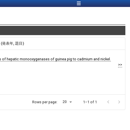
報 (発表年, 題目)
 of hepatic monooxygenases of guinea pig to cadmium and nickel.
>>
20
Rows per page:
1–1 of 1