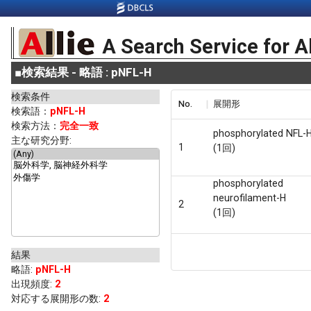
A Search Service for A
■
検索結果 - 略語 : pNFL-H
検索条件
No.
展開形
検索語：
pNFL-H
検索方法：
完全一致
phosphorylated NFL-
主な研究分野:
1
(1回)
phosphorylated
neurofilament-H
2
(1回)
結果
略語
:
pNFL-H
出現頻度
:
2
対応する展開形の数:
2