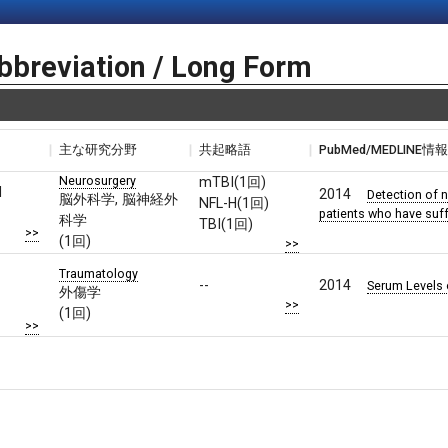
bbreviation / Long Form
主な研究分野
共起略語
PubMed/MEDLINE情
Neurosurgery
mTBI(1回)
H
2014
Detection of n
脳外科学, 脳神経外
NFL-H(1回)
patients who have suffe
科学
TBI(1回)
>>
(1回)
>>
Traumatology
--
2014
Serum Levels o
外傷学
>>
(1回)
>>