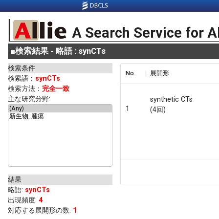
A Search Service for A
■
検索結果 - 略語 : synCTs
検索条件
No.
展開形
検索語：
synCTs
検索方法：
完全一致
主な研究分野:
synthetic CTs
1
(4回)
結果
略語
:
synCTs
出現頻度
:
4
対応する展開形の数:
1