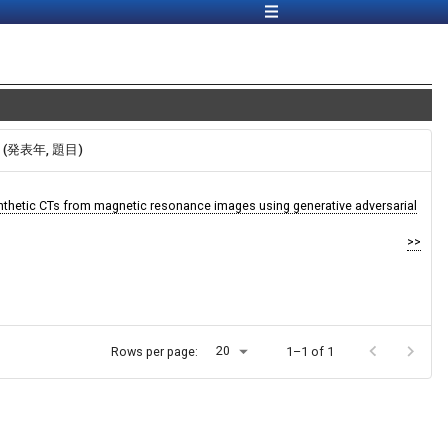
報 (発表年, 題目)
nthetic CTs from magnetic resonance images using generative adversarial
>>
20
Rows per page:
1–1 of 1